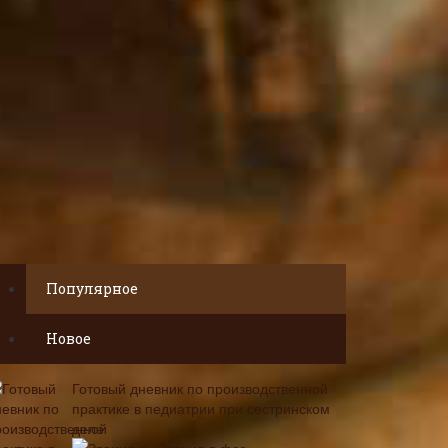
Популярное
Новое
Готовый дневник по производственной
практике в педиатрии при сестринском
деле