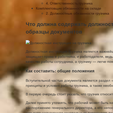
4. Ответственность грузчика
Комплектовщик обязанности на складе
2. Должностные обязанности грузчика
Что должна содержать должност
образцы документов
Должностная инструкция грузчика является важней
защищает права и работника, и работодателя, вед
качество работы сотрудника, а грузчику — легче п
Как составить: общие положения
Вступительной частью документа является раздел
принципы и условия работы грузчика, а также нео
В первую очередь стоит указать, что грузчик относи
Далее принято уточнять, что рабочий может быть на
распоряжению генерального директора, а его непо
или иное назначенное генеральным директором до