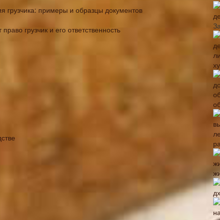
я грузчика: примеры и образцы документов
д
З
право грузчик и его ответственность
х
о
дстве
р
жи
дх