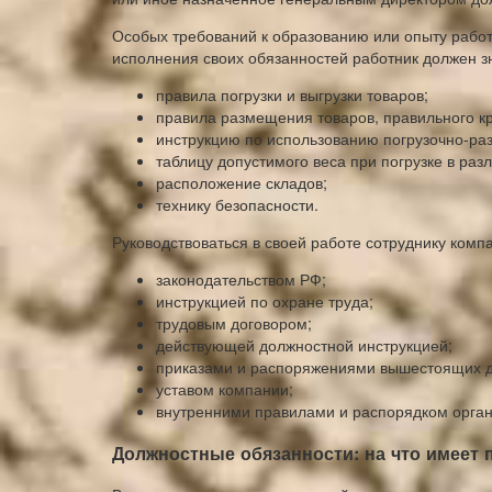
Особых требований к образованию или опыту работы
исполнения своих обязанностей работник должен з
правила погрузки и выгрузки товаров;
правила размещения товаров, правильного к
инструкцию по использованию погрузочно-раз
таблицу допустимого веса при погрузке в ра
расположение складов;
технику безопасности.
Руководствоваться в своей работе сотруднику комп
законодательством РФ;
инструкцией по охране труда;
трудовым договором;
действующей должностной инструкцией;
приказами и распоряжениями вышестоящих д
уставом компании;
внутренними правилами и распорядком орган
Должностные обязанности: на что имеет п