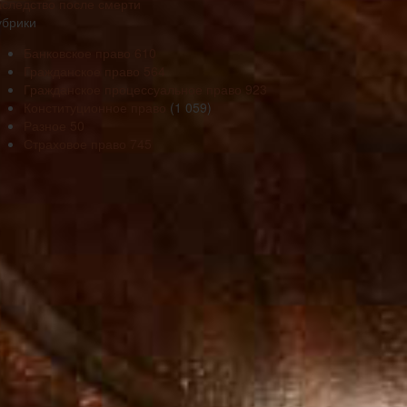
аследство после смерти
убрики
Банковское право
610
Гражданское право
564
Гражданское процессуальное право
923
Конституционное право
(1 059)
Разное
50
Страховое право
745