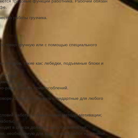
аются трудовые функции работника. Рабочий обязан
афе.
ество работы грузчика.
ать товар вручную или с помощью специального
ки товаров, такие как: лебедки, подъемные блоки и
ть груз;
димости;
чно-разгрузочных приспособлений.
оговоре следует прописать стандартные для любого
словий работы, а также новые методы мотивации;
работы;
входят в список должностных обязанностей;
ию, необходимую для выполнения работ на данной