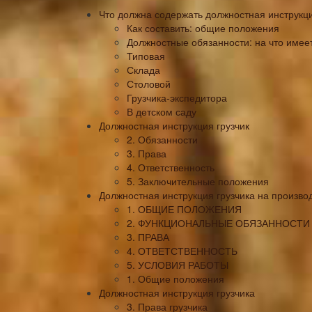
Что должна содержать должностная инструкци
Как составить: общие положения
Должностные обязанности: на что имеет 
Типовая
Склада
Столовой
Грузчика-экспедитора
В детском саду
Должностная инструкция грузчик
2. Обязанности
3. Права
4. Ответственность
5. Заключительные положения
Должностная инструкция грузчика на произво
1. ОБЩИЕ ПОЛОЖЕНИЯ
2. ФУНКЦИОНАЛЬНЫЕ ОБЯЗАННОСТИ
3. ПРАВА
4. ОТВЕТСТВЕННОСТЬ
5. УСЛОВИЯ РАБОТЫ
1. Общие положения
Должностная инструкция грузчика
3. Права грузчика