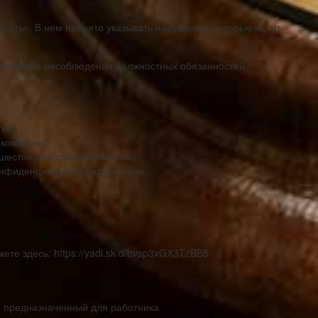
ость». В нем принято указывать нарушения, которые могут
основании несоблюдения должностных обязанностей,
ей;
 компании;
шестоящих должностных лиц;
конфиденциальной информации;
ете здесь: https://yadi.sk/d/bvsp3xGX3TzBB5
, предназначенный для работника