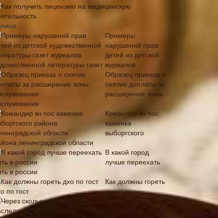
Как получить лицензию на медицинскую
еятельность
аписи
Примеры
нарушений прав
детей из детской
удожественной литературы газет журналов
Образец приказа о
снятии доплаты за
расширение зоны
бслуживания
Командир вч пос
каменка
выборгского
айона ленинградской области
В какой город
лучше переехать
ть в россии
Как должны гореть
о по гост
Через сколько
вступают в