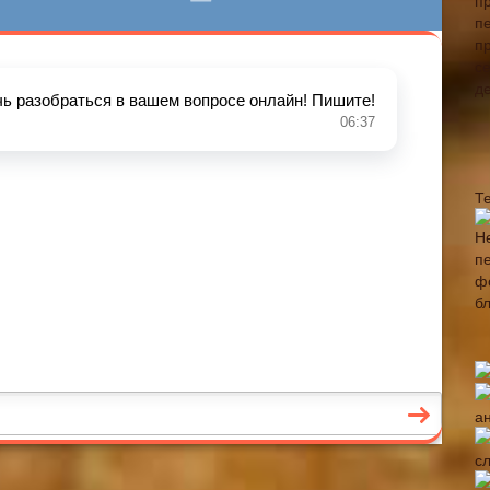
Т
а
с