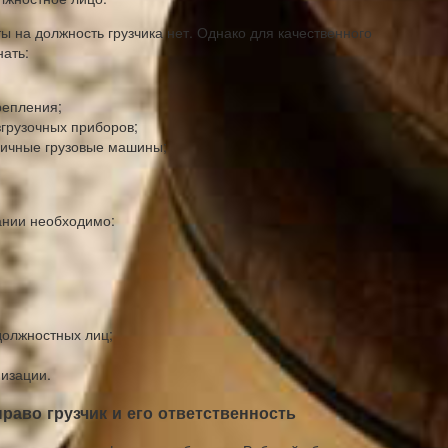
 на должность грузчика нет. Однако для качественного
нать:
репления;
грузочных приборов;
зличные грузовые машины;
ании необходимо:
олжностных лиц;
изации.
раво грузчик и его ответственность