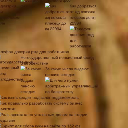
Звания в фсо
Как добраться
от жд вокзала
плесецк до вч
22994
елефон доверия ржд для работников
Негосударственный пенсионный фонд
благоденствие
За какие числа выдают
пенсию сегодня
Для чего нужен
арбитражный управляющий
по банкротству
Как взять кредит под залог недвижимость
Как правильно разработать систему бизнес
налитики
Роль адвоката по уголовным делам на стадии
ледствия
Скрипт для сбора куки на сайте по 152 фз