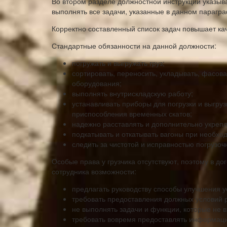
Во втором разделе должностной инструкции указыв
выполнять все задачи, указанные в данном парагр
Корректно составленный список задач повышает кач
Стандартные обязанности на данной должности:
погружать и выгружать груз;
сортировать, переносить, укладывать, фасов
оборудования;
выполнять внутрискладскую работу;
устанавливать приборы для погрузки и выгруз
приспособления временных скатов;
надежно расставлять и дополнительно укрепля
подкатывать и откатывать вагоны при необхо
следить за чистотой и исправностью погрузо
Особые права у грузчика отсутствуют, поэтому в д
сотрудника возможности:
предлагать руководству способы улучшения у
требовать предоставления должных условий 
не выполнять задачи и функции, которые не 
требовать вовремя предоставлять информац