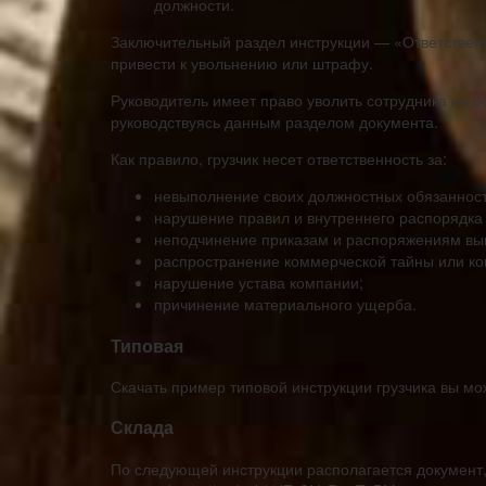
должности.
Заключительный раздел инструкции — «Ответственн
привести к увольнению или штрафу.
Руководитель имеет право уволить сотрудника на 
руководствуясь данным разделом документа.
Как правило, грузчик несет ответственность за:
невыполнение своих должностных обязанност
нарушение правил и внутреннего распорядка
неподчинение приказам и распоряжениям вы
распространение коммерческой тайны или 
нарушение устава компании;
причинение материального ущерба.
Типовая
Скачать пример типовой инструкции грузчика вы мож
Склада
По следующей инструкции располагается документ