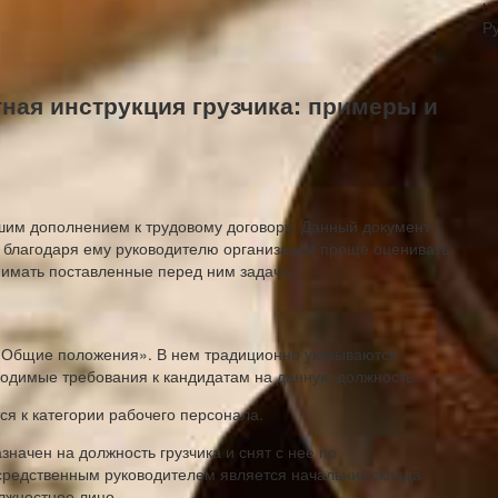
н
Р
ная инструкция грузчика: примеры и
шим дополнением к трудовому договору. Данный документ
ь благодаря ему руководителю организации проще оценивать
онимать поставленные перед ним задачи.
 «Общие положения». В нем традиционно указываются
бходимые требования к кандидатам на данную должность.
тся к категории рабочего персонала.
значен на должность грузчика и снят с нее по
средственным руководителем является начальник склада
лжностное лицо.