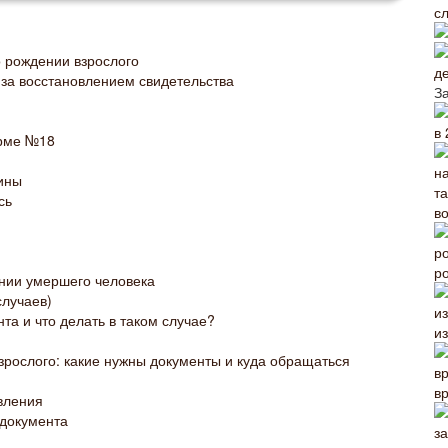
с
о рождении взрослого
д
 за восстановлением свидетельства
З
в 
орме №18
ины
сь
в
р
нии умершего человека
случаев)
та и что делать в таком случае?
и
взрослого: какие нужны документы и куда обращаться
в
вления
 документа