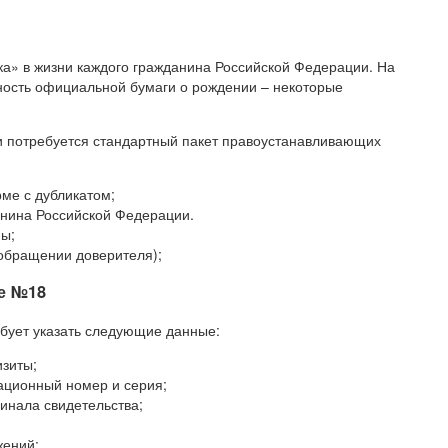
ка» в жизни каждого гражданина Российской Федерации. На
ность официальной бумаги о рождении – некоторые
и потребуется стандартный пакет правоустанавливающих
ме с дубликатом;
нина Российской Федерации.
ны;
 обращении доверителя);
е №18
бует указать следующие данные:
изиты;
ационный номер и серия;
гинала свидетельства;
жений;