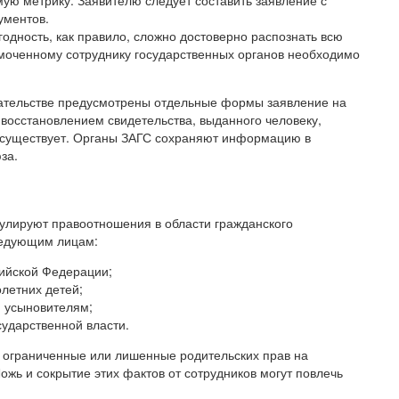
ую метрику. Заявителю следует составить заявление с
ументов.
годность, как правило, сложно достоверно распознать всю
моченному сотруднику государственных органов необходимо
ательстве предусмотрены отдельные формы заявление на
восстановлением свидетельства, выданного человеку,
 существует. Органы ЗАГС сохраняют информацию в
за.
улируют правоотношения в области гражданского
ледующим лицам:
ийской Федерации;
летних детей;
 усыновителям;
ударственной власти.
о ограниченные или лишенные родительских прав на
ожь и сокрытие этих фактов от сотрудников могут повлечь