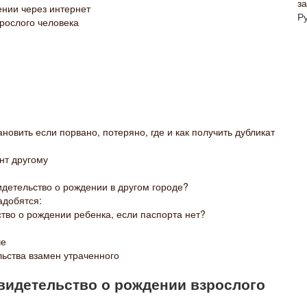
з
ении через интернет
Р
рослого человека
новить если порвано, потеряно, где и как получить дубликат
нт другому
идетельство о рождении в другом городе?
адобятся:
тво о рождении ребенка, если паспорта нет?
че
льства взамен утраченного
свидетельство о рождении взрослого