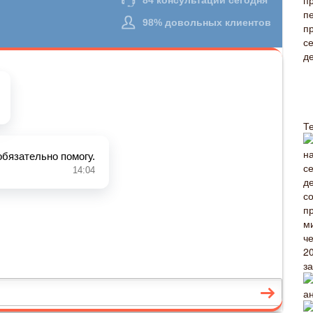
Т
з
а