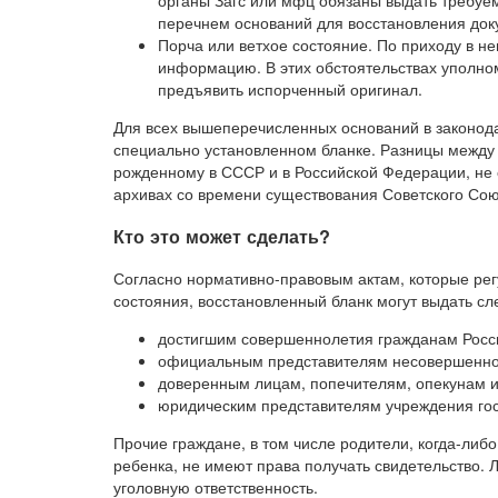
органы Загс или мфц обязаны выдать требуем
перечнем оснований для восстановления док
Порча или ветхое состояние. По приходу в не
информацию. В этих обстоятельствах уполно
предъявить испорченный оригинал.
Для всех вышеперечисленных оснований в законод
специально установленном бланке. Разницы между 
рожденному в СССР и в Российской Федерации, не
архивах со времени существования Советского Сою
Кто это может сделать?
Согласно нормативно-правовым актам, которые рег
состояния, восстановленный бланк могут выдать с
достигшим совершеннолетия гражданам Росс
официальным представителям несовершенно
доверенным лицам, попечителям, опекунам и
юридическим представителям учреждения гос
Прочие граждане, в том числе родители, когда-либ
ребенка, не имеют права получать свидетельство. Л
уголовную ответственность.