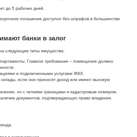
ет до 5 рабочих дней.
Досрочное погашение доступно без штрафов в большинстве
имают банки в залог
 на следующие типы имущества:
 апартаменты. Главное требование – помещение должно
нности.
икациями и подключенными услугами ЖКХ.
 склады, если они приносят доход или имеют высокую
ачения, но с четкими границами и кадастровым номером.
наличии документов, подтверждающих право владения.
ренда.
вод в эксплуатацию.