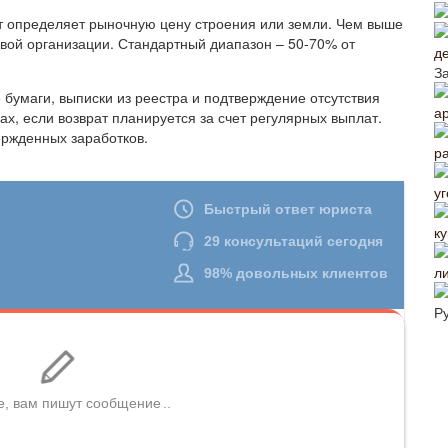
т определяет рыночную цену строения или земли. Чем выше
вой организации. Стандартный диапазон – 50-70% от
д
З
бумаги, выписки из реестра и подтверждение отсутствия
а
х, если возврат планируется за счет регулярных выплат.
ержденных заработков.
р
у
ку
л
Р