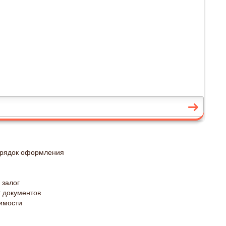
порядок оформления
 залог
 документов
жимости