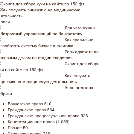
Скрипт для сбора куки на сайте по 152 фз
Как получить лицензию на медицинскую
еятельность
аписи
Для чего нужен
рбитражный управляющий по банкротству
Как правильно
азработать систему бизнес аналитики
Роль адвоката по
головным делам на стадии следствия
Скрипт для сбора
ки на сайте по 152 фз
Как получить
ицензию на медицинскую деятельность
Smm агентство
убрики
Банковское право
610
Гражданское право
564
Гражданское процессуальное право
923
Конституционное право
(1 059)
Разное
50
Страховое право
745