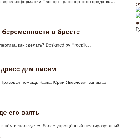
роверка информации Паспорт транспортного средства…
с
д
Р
и беременности в бресте
спертиза, как сделать? Designed by Freepik…
адресс для писем
 Правовая помощь Чайка Юрий Яковлевич занимает
де его взять
 то в нём используется более упрощённый шестиразрядный…