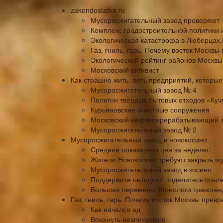
zakondostatka.ru
Мусоросжигательный завод проверяют
Комплекс градостроительной политики 
Экологическая катастрофа в Люберцах,
Газ, гниль, гарь. Почему восток Москвы
Экологический рейтинг районов Москвы
Московский активист
Как страшно жить: пять предприятий, которы
Мусоросжигательный завод № 4
Полигон твёрдых бытовых отходов «Куч
Курьяновские очистные сооружения
Московский нефтеперерабатывающий 
Мусоросжигательный завод № 2
Мусоросжигательный завод в новокосино
Средние показатели цен за неделю:
Жители Новокосино требуют закрыть м
Мусоросжигательный завод в косино
Поддержите петицию! поделитесь ссылк
Большая перемена: Монологи трансген
Газ, гниль, гарь. Почему восток Москвы превр
Как начался ад
Впихнуть невпихуемое