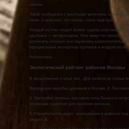
свалок.
Лайф пообщался с местными жителями, которые до
июне, и выяснил, что теперь стало ещё хуже.
Каждый из этих людей волею судьбы стал немного
вдобавок — ветеринаром. Они живут по прогнозу пог
различать которую они научились самостоятельно. 
официальные экспертизы трупиков и воздуха по их 
Новокосино.
Экологический рейтинг районов Москвы
В продолжение статьи про . Для начала не спеша вчи
Варварская вырубка деревьев в Москве. 2. Постоян
3. Застройка зеленых массивов типа Лосиного остро
огромным ущербом для экологии региона.
5. Строительство дорог, закатывание в асфальт п
дворах. 6.
Страшный рост количества мусора от жителей