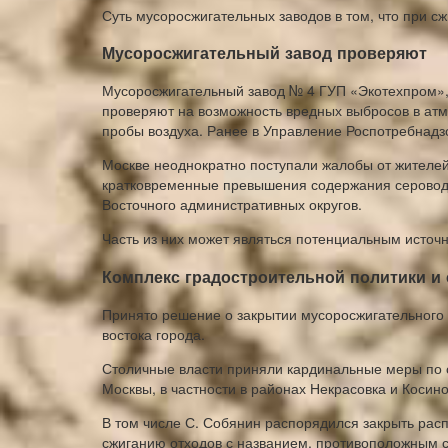
Суть мусоросжигательных заводов в том, что при с
Мусоросжигательный завод проверяют
Мусоросжигательный завод № 4 ГУП «Экотехпром»,
проверяют на возможность вредных выбросов в атм
пробы воздуха. Ранее в Управление Роспотребнадзо
Москве неоднократно поступали жалобы от жителе
кратковременные превышения содержания сероводо
Восточного административных округов.
Часть из них может являться потенциальным источ
Комплекс градостроительной политики и
Принято решение о закрытии мусоросжигательного 
востока города.
Столичные власти приняли кардинальные меры по о
Москвы, в частности в районах Некрасовка и Косин
В том числе С. Собянин распорядился закрыть рас
сжиганию отходов с названием, противоположным с