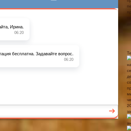
Т
з
а