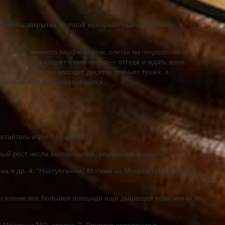
бились закрытия крупной мусорной свалки «Кучино» в
 сомелье, немного парфюмером, слегка метеорологом и
оды: откуда подует к ним ветер — оттуда и ждать вони,
Каждый день они находят десятки птичьих тушек, а
просьбам делать отказываются.
тайтесь в эти 7 пунктов: 1.
ный рост числа автомобилей, ухудшение воздуха.
ва и др. 4. “Наступление” Москвы на Московскую область с
од стоянки все большей площади еще дышащей пока земли во
 Москвы и МО, свалки. 7. Прирост населения в