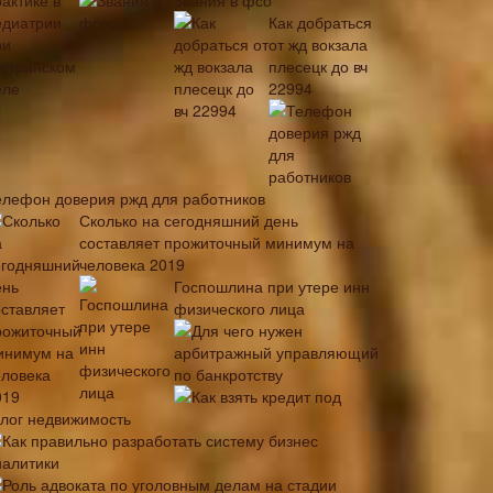
Звания в фсо
Как добраться
от жд вокзала
плесецк до вч
22994
елефон доверия ржд для работников
Сколько на сегодняшний день
составляет прожиточный минимум на
человека 2019
Госпошлина при утере инн
физического лица
Для чего нужен
арбитражный управляющий
по банкротству
Как взять кредит под
алог недвижимость
Как правильно разработать систему бизнес
налитики
Роль адвоката по уголовным делам на стадии