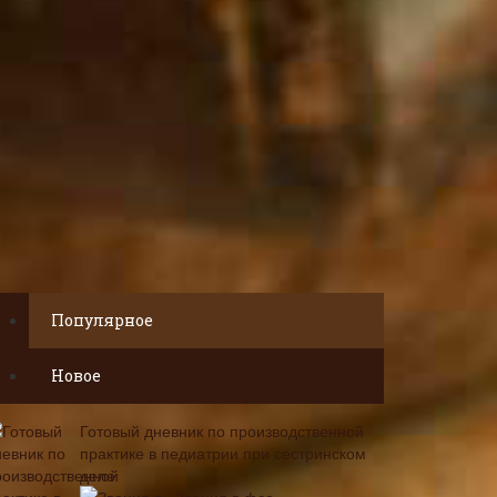
Популярное
Новое
Готовый дневник по производственной
практике в педиатрии при сестринском
деле