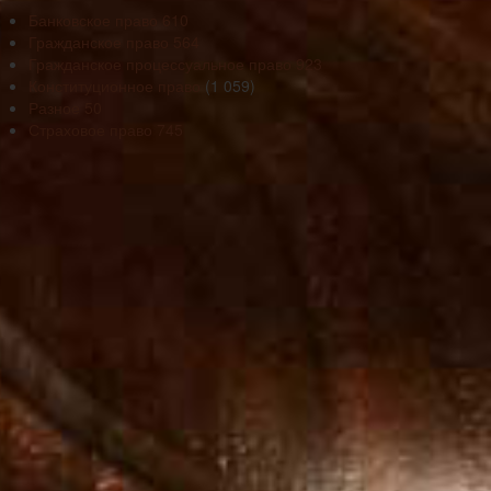
Банковское право
610
Гражданское право
564
Гражданское процессуальное право
923
Конституционное право
(1 059)
Разное
50
Страховое право
745