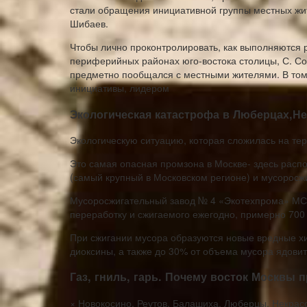
стали обращения инициативной группы местных жи
Шибаев.
Чтобы лично проконтролировать, как выполняются 
периферийных районах юго-востока столицы, С. Со
предметно пообщался с местными жителями. В том 
инициативы, лидером
Экологическая катастрофа в Люберцах,Не
Экологическую ситуацию, которая сложилась на тер
Это самая опасная промзона в Москве- здесь расп
(самый крупный в Московском регионе) и мусоросжи
Мусоросжигательный завод № 4 «Экотехпрома» МСЗ-
переработку и сжигаемого ежегодно, примерно 700
При сжигании мусора образуются новые вредные х
диоксины, а также до 30% от объема мусора ядовит
Газ, гниль, гарь. Почему восток Москвы 
× Новокосино, Реутов, Балашиха, Люберцы, Некрас