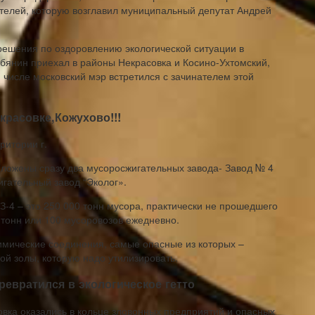
телей, которую возглавил муниципальный депутат Андрей
решения по оздоровлению экологической ситуации в
бянин приехал в районы Некрасовка и Косино-Ухтомский,
числе московский мэр встретился с зачинателем этой
красовке,Кожухово!!!
ритории г.
оложены сразу два мусоросжигательных завода- Завод № 4
гательный завод “Эколог».
4 – это 250 000 тонн мусора, практически не прошедшего
 тонн или 100 мусоровозов ежедневно.
имические соединения, самые опасные из которых –
ой золы, которую надо утилизировать.
превратился в экологическое гетто
овка оказались в кольце зловонных предприятий и опасных