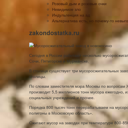
Розовый дым и розовые очки
Невидимое зло
Индульгенция на ад
Альтернатива есть, но почему-то невыг
zakondostatka.ru
Сегодня в России работают несколько мусоросжига
Сочи, Пятигорске и Мурманске.
В столице существует три мусоросжигательных заво
столицы.
По словам заместителя мэра Москвы по вопросам Ж
производит 5,5 миллионов тонн мусора ежегодно, и
социальных учреждений и прочее.
Порядка 800 тысяч тонн перерабатываем на мусор
полигоны в Московскую область».
Сжигают мусор на заводах при температуре 800-85