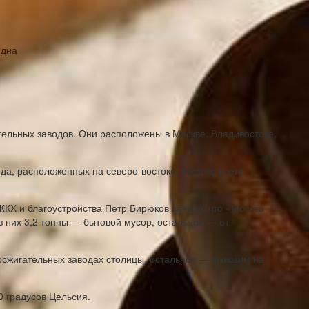
одна
тельных заводов. Они расположены в Москве, Владивостоке,
да, расположенных на северо-востоке, востоке и юге
КХ и благоустройства Петр Бирюков заявил, что «Москва
з них 3,2 тонны — бытовой мусор, остальное — от
осжигательных заводах столицы, остальное — вывозим на
0 градусов Цельсия.