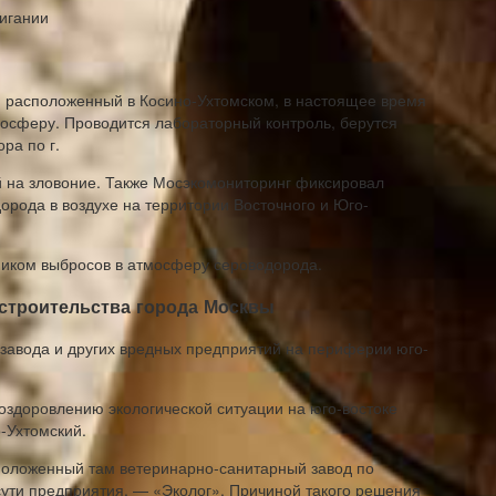
жигании
 расположенный в Косино-Ухтомском, в настоящее время
осферу. Проводится лабораторный контроль, берутся
ра по г.
й на зловоние. Также Мосэкомониторинг фиксировал
рода в воздухе на территории Восточного и Юго-
ником выбросов в атмосферу сероводорода.
 строительства города Москвы
завода и других вредных предприятий на периферии юго-
здоровлению экологической ситуации на юго-востоке
о-Ухтомский.
положенный там ветеринарно-санитарный завод по
ути предприятия, — «Эколог». Причиной такого решения