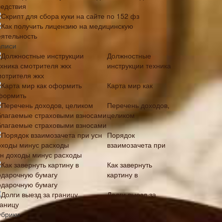
ледствия
Скрипт для сбора куки на сайте по 152 фз
Как получить лицензию на медицинскую
еятельность
аписи
Должностные
инструкции техника
мотрителя жкх
Карта мир как
формить
Перечень доходов,
целиком
благаемые страховыми взносами
Порядок
взаимозачета при
сн доходы минус расходы
Как завернуть
картину в
одарочную бумагу
Долги выезд за
раницу
убрики