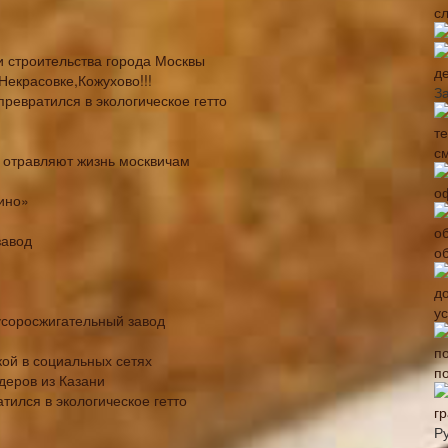
с
и строительства города Москвы
д
Некрасовке,Кожухово!!!
З
 превратился в экологическое гетто
с
е отравляют жизнь москвичам
о
ино»
завод
о
у
усоросжигательный завод
ой в социальных сетях
п
деров из Казани
атился в экологическое гетто
г
Р