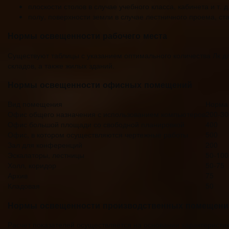
плоскости столов в случае учебного класса, кабинета и т. д
полу, поверхности земли в случае лестничного проема, ста
Нормы освещенности рабочего места
Существуют таблицы с указанием оптимального количества Лк дл
складов, а также жилых зданий.
Нормы освещенности офисных помещений
Вид помещения
Норма 
Офис общего назначения с использованием компьютеров
200-30
Офис большой площади со свободной планировкой
400
Офис, в котором осуществляются чертежные работы
500
Зал для конференций
200
Эскалаторы, лестницы
50-100
Холл, коридор
50-75
Архив
75
Кладовая
50
Нормы освещенности производственных помещени
Расчет показателей осуществляется на основании характеристик