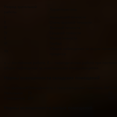
Разряд зрительной
Характеристика
работы
I
Наивысшей точности
II
Очень высокой точности
III
Высокой точности
IV
Средней точности
V
Малой точности
VI
Грубая
Общее наблюдение за ходом производ
VII
процесса
а — постоянная работа, б — периодическая работа при постоя
общее наблюдение за инженерными коммуникациями.
Нормы освещенности складских помещений
Тип хранения
Освещенность с газоразрядными лампами, Лк
Осве
Напольное
75
50
Стеллажное
200
100
Нормы освещенности жилых помещений