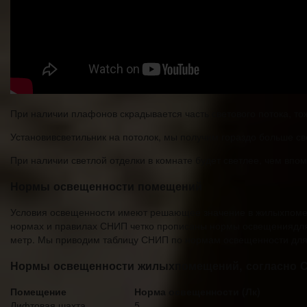
При наличии плафонов скрадывается часть светового потока, то
Установивсветильник на потолок, мы получим гораздо больше с
При наличии светлой отделки в комнате будет светлее, чем впо
Нормы освещенности помещений
Условия освещенности имеют решающее значение в жилыхпомеще
нормах и правилах СНИП четко прописаны нормы освещениядля 
метр. Мы приводим таблицу СНИП по нормам освещенности дл
Нормы освещенности жилыхпомещений, согласно 
Помещение
Норма освещенности (Лк)
Лифтовая шахта
5