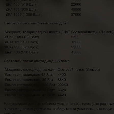
ДРЛ 400 (510 Ватт)
22000
ДРЛ 700 (900 Ватт)
40000
ДРЛ 1000 (1300 Ватт)
57000
Световой поток натриевых ламп ДНаТ
Мощность газоразрядной лампы ДНаТ
Световой поток, (Люмен)
ДНаТ 100 (130 Ватт)
9500
ДНат 150 (190 Ватт)
15000
ДНат 250 (320 Ватт)
25000
Днат 400 (510 Ватт)
45000
Световой поток светодиодныхламп
Мощность светодиодных ламп
Световой поток, (Люмен)
Лампа светодиодная 42 Ватт
4420
Лампа светодиодная 85 Ватт
8840
Лампа светодиодная 220 Ватт
22240
Лампа светодиодная 32 Ватт
3320
Лампа светодиодная 42 Ватт
4420
На основании данных таблицы можно понять, насколько разным
значение должно уделяться выбору места установки, высоте ус
потока.