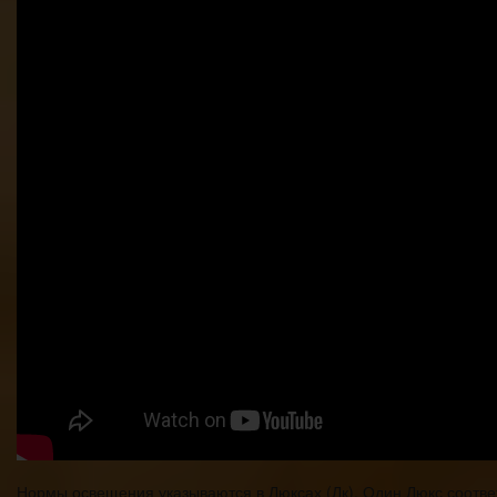
Нормы освещения указываются в Люксах (Лк). Один Люкс соотве