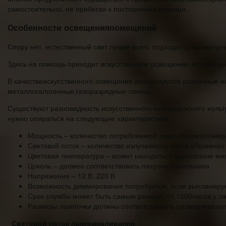
самостоятельно, не прибегая к посторонней помощи.
Особенности освещенияпомещений
Спору нет, естественный свет лучше всего подходит дляповседн
Здесь на помощь приходит искусственное освещение, котороедо
В качествеискусственного освещения используются различные и
металлогалогенные,газоразрядные лампы.
Существуют разновидность искусственного инфракрасного иуль
нужно опираться на следующие характеристики:
Мощность – количество потребляемой лампойэлектроэнерг
Световой поток – количество излучаемого света вЛюменах
Цветовая температура – может находиться вдиапазоне ме
Цоколь – должен соответствовать патронусветильника
Напряжение – 12 В, 220 В
Возможность диммирования потребуется, если выпланиру
Срок службы может быть самым разным, от 1000часов у л
Размеры лампочки должны соответствовать размерусвети
Световой поток лампнакаливания