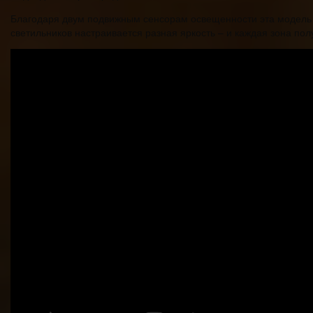
Благодаря двум подвижным сенсорам освещенности эта модель п
светильников настраивается разная яркость – и каждая зона пол