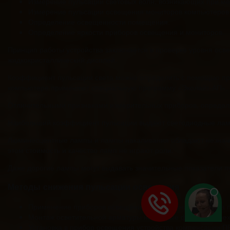
Измерение пульсации световых волн, возникающих при м
Измерение пульсации освещения мониторов компьютеров и
Определение освещенности помещения.
Определение яркости приборов освещения и мониторов.
Принцип работы устройства заключается в проверке уровня ос
жидкокристаллический дисплей.
Коэффициент пульсации света можно определить с помощью пр
компьютере применяют специальную программу «Эколайт-АП», к
Отличительными признаками измерительных приборов, определяю
Наибольший коэффициент пульсации выдают светодиодные лампы
Люминесцентные лампы и лампы накаливания обладают незнач
этом стоимость и качество ламп не играют роли.
Даже дорогие лампы могут выдавать значительные показатели п
Методы снижения пульсации освещения
Применение приборов освещения, функционирующих на пе
Монтаж осветительной арматуры на разные фазы при трех
Установка в прибор освещения устройства компенсации П