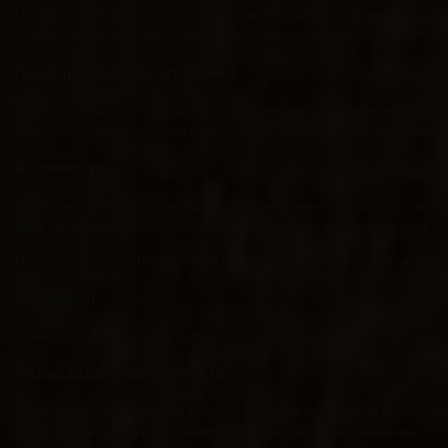
Наличие выносного датчика в люксметре дает возможность опре
современных моделях имеется жидкокристаллический дисплей. 
Приборы для фототехники
В фототехнике используются такие приборы, как
экспонометры 
Определив значения этих показателей, профессиональный фото
Флешметры
Такие приборы предназначены для измерения освещенности пр
типа (фотовспышки). В современных моделях фотоаппаратов фл
Профессионалы применяют флешметры с выносным датчиком, о
Фотометр
Такой прибор называют мультиметром. Он является более совр
Пульсация освещенности
Равномерность светового потока приборов освещения оставляет 
воздействие на здоровье человека имеет большое значение.