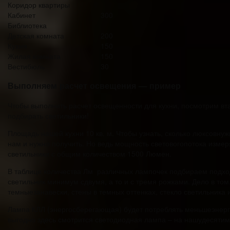
Коридор квартиры
Кабинет
300
Библиотека
Детская комната
200
Кухня
150
Жилая комната
150
Вестибюль
30
Выполняем расчет освещения — пример
Чтобы выполнить расчет освещенности для кухни, посмотрим вта
подбирать светильники!
Площадь нашей кухни 10 кв. м. Чтобы узнать, сколько люксовну
нам и нужно получить. Но ведь мощность световогопотока измер
светильники с общим количеством 1500 Люмен.
В таблице количества Лм различных лампочек подбираем подход
светильник минимум сдвумя, а то и с тремя рожками. Дело в то
темныезанавески, стены в темных оттенках, стекло светильника и
Лампа КЛЛ (энергосберегающая) будет потреблять меньшеэнерги
выгодно здесь смотрится светодиодная лампа – на нашудесятим