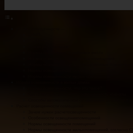
Нормы освещённости —
СНИП
СанПиН
Единицы измерения
Нормы освещенности рабочего места
Нормы освещенности офисных помещений
Нормы освещенности производственных помещений
Нормы освещенности складских помещений
Нормы освещенности жилых помещений
Нормы освещенности в жилых домах
Нормы освещенности. Что это такое?
Как правильно рассчитать освещенность комнаты
Способы автоматической оптимизации освещения в
Расчет освещенности помещений
Зачем нужен расчетосвещенности
Особенности освещенияпомещений
Нормы освещенности помещений
Нормы освещенности жилыхпомещений, согласно 