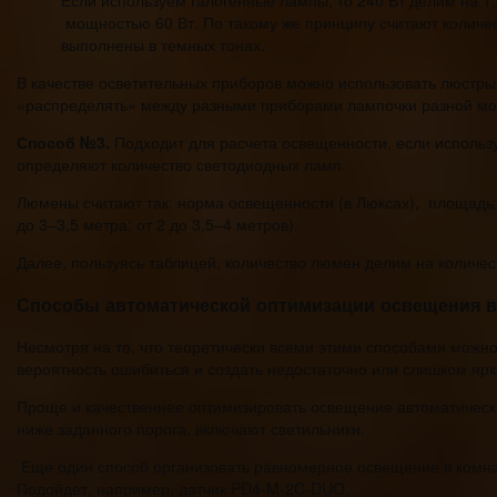
Если используем галогенные лампы, то 240 Вт делим на 1,
мощностью 60 Вт. По такому же принципу считают количе
выполнены в темных тонах.
В качестве осветительных приборов можно использовать люстры,
«распределять» между разными приборами лампочки разной мо
Способ №3.
Подходит для расчета освещенности, если использу
определяют количество светодиодных ламп.
Люмены считают так: норма освещенности (в Люксах), площадь по
до 3–3,5 метра; от 2 до 3,5–4 метров).
Далее, пользуясь таблицей, количество люмен делим на количес
Способы автоматической оптимизации освещения 
Несмотря на то, что теоретически всеми этими способами можн
вероятность ошибиться и создать недостаточно или слишком яр
Проще и качественнее оптимизировать освещение автоматически
ниже заданного порога, включают светильники.
Еще один способ организовать равномерное освещение в комн
Подойдет, например, датчик PD4-M-2C-DUO.