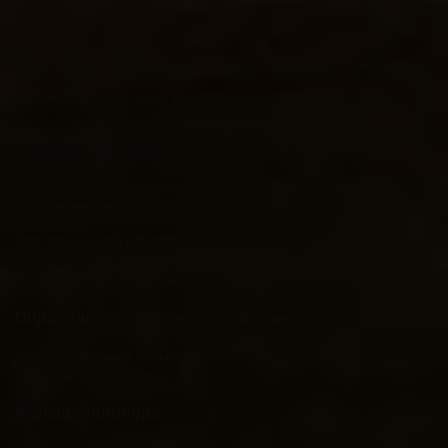
Опасность такого света заключается в том, что визуально невоз
дискомфорт, депрессия, слабость, сердечные сбои и другие сим
Параметром пульсации является ее коэффициент, который выра
Формула расчета этого коэффициента довольно простая.
Коэффициент пульсации освещенности определяется разностью
среднюю освещенность, и результат умножается на 100%.
Санитарные правила определяют верхний предел коэффици
ответственности работы сотрудника. Чем ответственнее 
Для помещений администраций и офисов с напряженной зритель
света частотой пульсаций до 300 герц, так как более высокую ча
отрицательного влияния.
Определение пульсации освещения
Для определения пульсации света применяют эффективный прос
пульсометр-яркомер.
Функции прибора