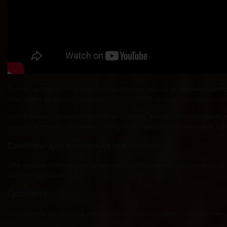
Теперь остается подобрать подходящие лампы освещения для сп
обеспечит создание светового потока 3600 люмен, что видно по
Такой расчет является приблизительным, так как светодиодные
самостоятельно рассчитать требуемую мощность и тип ламп д
Приборы для измерения освещенности
Для замера освещенности помещений применяют различные при
более подробно.
Люксметр
Люксметры делятся на электронные и аналоговые, которые уже н