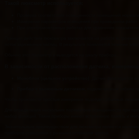
Такой люксметр используется:
Проверка соответствия освещенности помещений нормат
Измерение параметров освещения при проведении работ п
При электромонтажных работах для сравнения показателе
Принцип действия люксметра заключается на работе встроенног
поток заряженных частиц. В результате появляется течение элек
Обычно этот параметр и выводится на шкалу прибора.
В зависимости от расположения датчика, измеряющ
Моноблок (цельное устройство)
. Датчик фиксируется в
Прибор с выносным датчиком
, подключаемым гибким п
Чтобы произвести простые измерения подойдет обычный люксме
Для определения нескольких параметров освещенности при про
набор функций. Такие приборы имеют встроенную память и могу
Значительным преимуществом для люксметра является наличие о
приборов освещения с разными оттенками цветов.