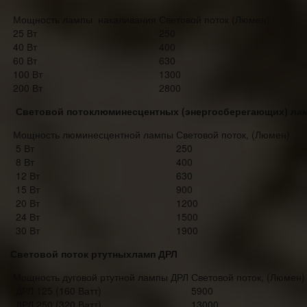
Мощность лампы накаливания
Световой поток (Люмен)
25 Вт
250
40 Вт
400
60 Вт
630
100 Вт
1300
200 Вт
2800
Световой потоклюминесцентных (энергосберегающих) ла
Мощность люминесцентной лампы
Световой поток, (Люмен)
5 Вт
250
8 Вт
400
12 Вт
630
15 Вт
900
20 Вт
1200
24 Вт
1500
30 Вт
1900
Световой поток ртутныхламп ДРЛ
Мощность дуговой ртутной лампы ДРЛ
Световой поток, (Люмен)
ДРЛ 125 (160 Ватт)
5900
ДРЛ 250 (320 Ватт)
13000