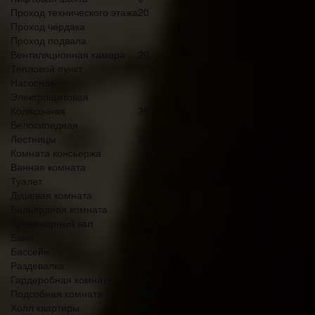
Проход технического этажа
20
Проход чердака
Проход подвала
Вентиляционная камера
20
Тепловой пункт
Насосная
Электрощитовая
Колясочная
30
Велосипедная
Лестницы
20
Комната консьержа
150
Ванная комната
50
Туалет
Душевая комната
Бильярдная комната
300
Тренажерный зал
150
Баня
100
Бассейн
Раздевалка
Гардеробная комната
75
Подсобная комната
300
Холл квартиры
50