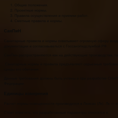
Общие положения.
Проектные нормы.
Правила осуществления и приемки работ.
Сметные правила и нормы.
СанПиН
Санитарные правила и нормы охватывают огромную сферу возде
документации и согласовываться с Госсанэпидслужбой РФ.
СанПин распространяются как на действующие производства, та
Санитарные нормы и правила предъявляют серьезные требовани
среды его обитания.
Данные требования должны быть учтены и при разработке СНиП,
Федерации.
Единицы измерения
Расчет нормы освещенности производится в Люксах (Лк). Лк — э
Стоит отметить, что разработанные параметры относятся к: