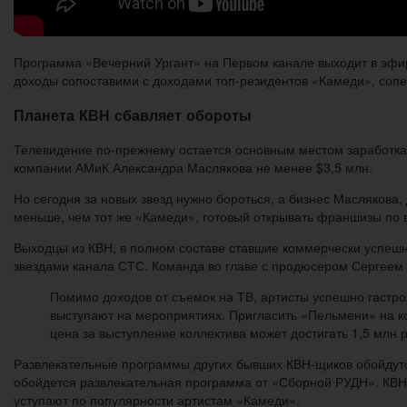
Программа «Вечерний Ургант» на Первом канале выходит в эфир
доходы сопоставими с доходами топ-резидентов «Камеди», сопер
Планета КВН сбавляет обороты
Телевидение по-прежнему остается основным местом заработка 
компании АМиК Александра Маслякова не менее $3,5 млн.
Но сегодня за новых звезд нужно бороться, а бизнес Масляков
меньше, чем тот же «Камеди», готовый открывать франшизы по 
Выходцы из КВН, в полном составе ставшие коммерчески успешн
звездами канала СТС. Команда во главе с продюсером Сергеем Н
Помимо доходов от съемок на ТВ, артисты успешно гастрол
выступают на мероприятиях. Пригласить «Пельмени» на ко
цена за выступление коллектива может достигать 1,5 млн 
Развлекательные программы других бывших КВН-щиков обойдутся
обойдется развлекательная программа от «Сборной РУДН». КВН-щ
уступают по популярности артистам «Камеди».