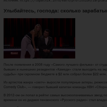
https://lopatnik.info/earn/profission/zarplat
Улыбайтесь, господа: сколько зарабат
После появления в 2008 году «Самого лучшего фильма» от студи
бывших и нынешних резидентов «Камеди» стали выходить на экр
судьбы» при скромном бюджете в $2 млн собрал более $22 млн.
Из артистов жанра «скетч» выросли популярные актеры, режисс
Comedy Club», — говорил бывший капитан команды КВН «Сборная
В 2012-ом он попал в рейтнг самых высокоопачиваемых звезд по 
времени он из диджея пензенского «Русского радио» стал влад