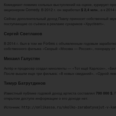
Комедиант помимо сольных выступлений на сцене, курирует про
акционером Comedy. В 2012 г. он заработал
$ 2,4 млн
., а к 201
Сейчас дополнительный доход Павлу приносит собственный звук
поступающие со съёмок в рекламе сухариков «Хрусteam».
Сергей Светлаков
В 2014 г. был в том же Forbes с объявленным годовым заработк
собственного фильма «Скорый «Москва — Россия», гонорару о
Михаил Галустян
Актёр и продюсер создал киноленты — «Тот ещё Карлсон», «Биле
После вышли еще три фильма: «8 новых свиданий», «Одной лев
Тимур Батрутдинов
Известный публике годовой доход артиста составлял
700 000 $.
П
открытом доступе информации о его доходе нет.
Источник:
http://onlikassa.ru/skolko-zarabatyvajut-v-ka