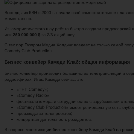
Выходцы из КВН с 2003 г. начали своё самостоятельное плавани
моментально.
Из юмористического шоу ребята быстро создали продюсерский ц
или
250 000 000 $
за 2/3 акций шоу.
С тех пор Газпром Медиа Холдинг владеет не только самой по
Comedy Club Production.
Бизнес конвейер Камеди Клаб: общая информация
Бизнес конвейер производит большинство телетрансляций и се
радиоэфирах. Итак, Камеди сейчас, это:
«ТНТ-Comedy»;
«Comedy Radio»;
фестивали юмора и сотрудничество с зарубежными отеля
«Comedy Club Production» имеет региональную сеть клубо
производство телепроектов;
концертная деятельность резидентов.
В вопросе монетизации бизнес-конвейеру Камеди Клаб на росси