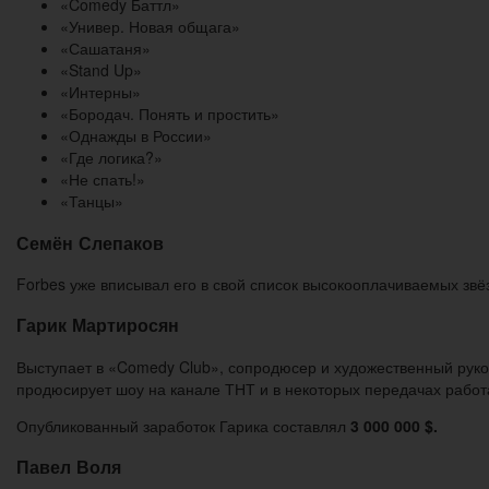
«Comedy Баттл»
«Универ. Новая общага»
«Сашатаня»
«Stand Up»
«Интерны»
«Бородач. Понять и простить»
«Однажды в России»
«Где логика?»
«Не спать!»
«Танцы»
Семён Слепаков
Forbes уже вписывал его в свой список высокооплачиваемых звё
Гарик Мартиросян
Выступает в «Comedy Club», сопродюсер и художественный руков
продюсирует шоу на канале ТНТ и в некоторых передачах работ
Опубликованный заработок Гарика составлял
3 000 000 $.
Павел Воля