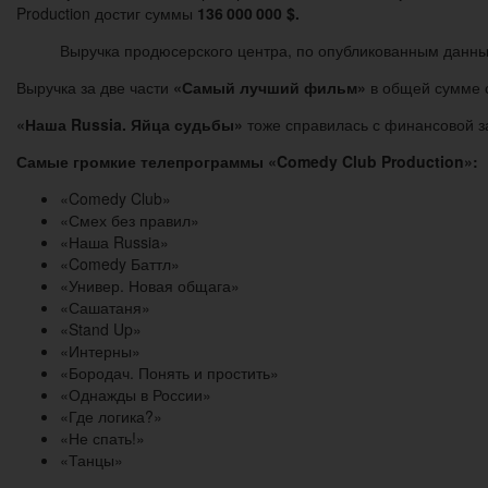
Production достиг суммы
136 000 000 $.
Выручка продюсерского центра, по опубликованным данным
Выручка за две части
«Самый лучший фильм»
в общей сумме 
«Наша Russia. Яйца судьбы»
тоже справилась с финансовой з
Самые громкие телепрограммы «Comedy Club Production»:
«Comedy Club»
«Смех без правил»
«Наша Russia»
«Comedy Баттл»
«Универ. Новая общага»
«Сашатаня»
«Stand Up»
«Интерны»
«Бородач. Понять и простить»
«Однажды в России»
«Где логика?»
«Не спать!»
«Танцы»