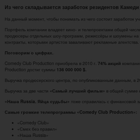
Из чего складывается заработок резидентов Камеди
На данный момент, чтобы понимать из чего состоит заработок у
Портфель компании владеет кино- и телепроектами общей числ
продюсеры отдельных шоу-программ, режиссёры и шоумены на в
контракты, которыми артистов заваливают рекламные агентства.
Поговорим о цифрах.
Comedy Club Production приобрела в 2010 г.
74% акций
компани
Production достиг суммы
136 000 000 $.
Выручка продюсерского центра, по опубликованным данным, в 2
Выручка за две части
«Самый лучший фильм»
в общей сумме 
«Наша Russia. Яйца судьбы»
тоже справилась с финансовой з
Самые громкие телепрограммы «Comedy Club Production»:
«Comedy Club»
«Смех без правил»
«Наша Russia»