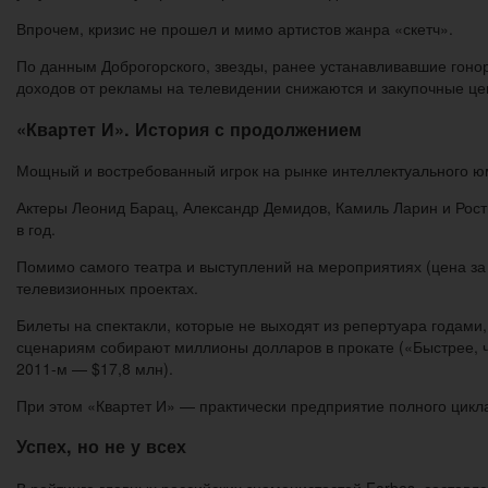
Впрочем, кризис не прошел и мимо артистов жанра «скетч».
По данным Доброгорского, звезды, ранее устанавливавшие гонор
доходов от рекламы на телевидении снижаются и закупочные це
«
Квартет И
»
. История с продолжением
Мощный и востребованный игрок на рынке интеллектуального ю
Актеры Леонид Барац, Александр Демидов, Камиль Ларин и Рост
в год.
Помимо самого театра и выступлений на мероприятиях (цена за 
телевизионных проектах.
Билеты на спектакли, которые не выходят из репертуара годами
сценариям собирают миллионы долларов в прокате («Быстрее, че
2011-м — $17,8 млн).
При этом «Квартет И» — практически предприятие полного цикла
Успех, но не у всех
В рейтинге главных российских знаменистостей Forbes, составле