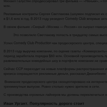
Михаил Галустян спродюссировал три фильма — «Няньки», «Тот 
млн.
Рекламные контракты Сергея Светлакова (шоумен подписал их с
в $1,6 млн в год. В 2013 году резидент Comedy Club впервые ак
В своем фильме «Скорый «Москва — Россия» он сыграл главную 
Это позволило Светлакову попасть в тридцатку самых высо
Успех Comedy Club Production как продюсерского центра, спец
В 2013 году выручка компании, по оценке газеты «Коммерсантъ»
период заработала порядка $60 млн. Основной производитель п
развлекательных комедийных шоу в портфеле компании не срав
Сейчас ССР переходит на новые платформы распространения инф
кризиса сокращаются рекламные деньги, рассказал Джанибекян 
Внимание продюсерского центра сконцентировано на интернете.
трехминутные выпуски. Ровно столько нужно зрителю в сети.
С производства огромных лайнеров мы должны переключиться на
Иван Ургант. Популярность дорого стоит