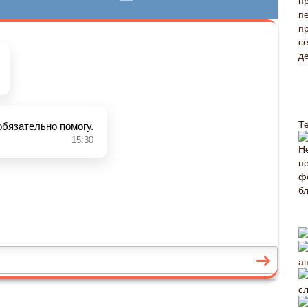
Т
а
с