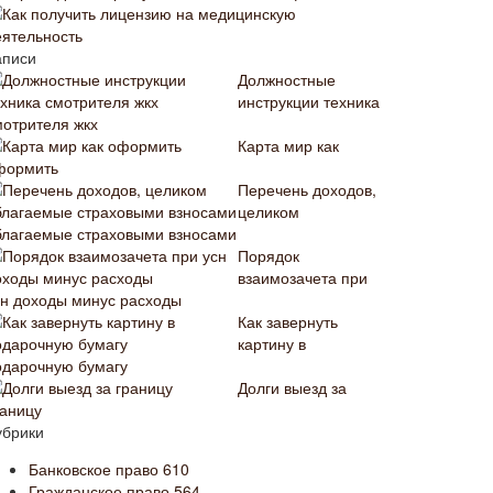
Как получить лицензию на медицинскую
еятельность
аписи
Должностные
инструкции техника
мотрителя жкх
Карта мир как
формить
Перечень доходов,
целиком
благаемые страховыми взносами
Порядок
взаимозачета при
сн доходы минус расходы
Как завернуть
картину в
одарочную бумагу
Долги выезд за
раницу
убрики
Банковское право
610
Гражданское право
564