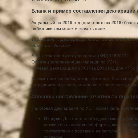
Бланк и пример составления декларации
Актуальный на 2019 год (при отчете за 2018) блан
работников вы можете скачать ниже.
Таблица № 1. Декларация по УСН за 2018 год для 
объекта «доходы»
Бланк отчетности по упрощенке (КНД 1152017)
Образец заполнения декларации по УСН
Нулевая декларация по УСН за 2018 год для ИП: о
Рассмотрим способы, которыми может быть сформи
сотрудников и узнаем, можно ли ее заполнить, исп
Способы составление отчетности по упр
Налоговая декларация по УСН может быть заполне
От руки.
Для этого необходимо скачать бланк
должен быть актуальной формы, как уже был
соответствии с порядком ее заполнения. Оши
проверке.