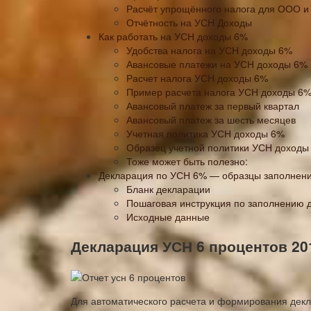
Расчёт упрощённого налога для ООО и
Отчётность на УСН Доходы
Как работать на УСН доходы 6%
Удобства налога на УСН доходы 6%
Авансовые платежи на УСН доходы 6%
Расчет налога УСН доходы 6%
Пример расчета налога УСН доходы 6
Авансовый платеж за первый квартал
Авансовый платеж за шесть месяцев
Учетная политика УСН доходы 6%
Образец учетной политики УСН доходы
Тоже может быть полезно:
Декларация по УСН 6% — образцы заполнени
Бланк декларации
Пошаговая инструкция по заполнению 
Исходные данные
Декларация УСН 6 процентов 20
Для автоматического расчета и формирования декл