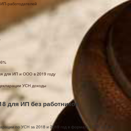
 ИП-работодателей
%
 6%
я для ИП и ООО в 2019 году
декларации УСН доходы
18 для ИП без работников
арации по УСН за 2018 и 2019 год в форматах PDF и Excel