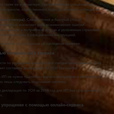
о также на компьютере, без применения специальных
мательности, ответственного подхода и четкого соблюдения
алькулятора).
Самый легкий и быстрый способ
полностью исключает риск возникновения ошибки.
ании данных о полученном доходе и уплаченных страховых
ю в соответствии с официальной инструкцией.
тчетности по упрощенке на наглядном примере.
ью специального сервиса
ости по упрощенке приобретают специальные сервисы. С их
т составить декларацию по УСН без ошибок.
то ИП не нужно тщательно изучать инструкцию и разбираться
чно лишь следовать подсказкам системы.
 декларация по УСН за 2018 год для ИП без сотрудников в
т.
о упрощенке с помощью онлайн-сервиса