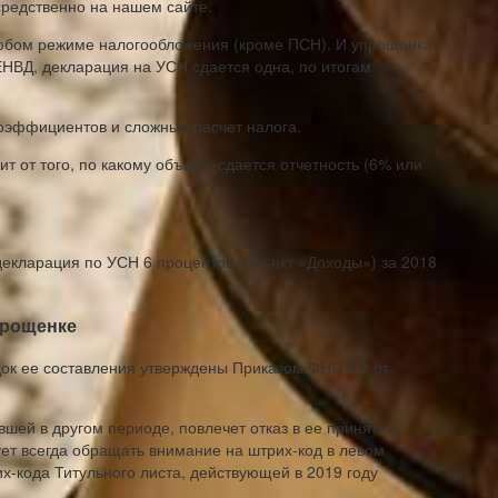
редственно на нашем сайте.
любом режиме налогообложения (кроме ПСН). И упрощенка
ЕНВД, декларация на УСН сдается одна, по итогам
коэффициентов и сложный расчет налога.
 от того, по какому объекту сдается отчетность (6% или
декларация по УСН 6 процентов (объект «Доходы») за 2018
прощенке
док ее составления утверждены Приказом ФНС РФ от
шей в другом периоде, повлечет отказ в ее принятии
ет всегда обращать внимание на штрих-код в левом
х-кода Титульного листа, действующей в 2019 году