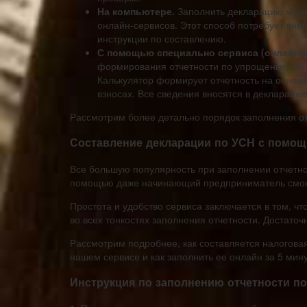
На компьютере.
Заполнить декларацию можн
онлайн-сервисов. Этот способ потребует вни
инструкции по составлению.
С помощью специально сервиса (онлайн-к
формирования отчетности по упрощенке. Он 
Калькулятор формирует отчетность на основ
взносах. Все сведения вносятся в деклараци
Рассмотрим более детально порядок заполнения о
Составление декларации по УСН с помощ
Все большую популярность при заполнении отчетн
помощью даже начинающий предприниматель сможе
Простота и удобство сервиса заключается в том, ч
во всех тонкостях заполнения отчетности. Достато
Рассмотрим подробнее, как составляется налоговая
нашем сервисе и как заполнить ее онлайн за 5 мину
Инструкция по заполнению отчетности п