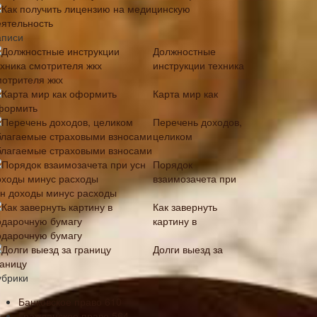
Как получить лицензию на медицинскую
еятельность
аписи
Должностные
инструкции техника
мотрителя жкх
Карта мир как
формить
Перечень доходов,
целиком
благаемые страховыми взносами
Порядок
взаимозачета при
сн доходы минус расходы
Как завернуть
картину в
одарочную бумагу
Долги выезд за
раницу
убрики
Банковское право
610
Гражданское право
564