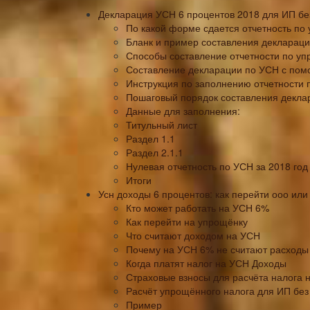
Декларация УСН 6 процентов 2018 для ИП бе
По какой форме сдается отчетность по
Бланк и пример составления декларац
Способы составление отчетности по у
Составление декларации по УСН с пом
Инструкция по заполнению отчетности
Пошаговый порядок составления декла
Данные для заполнения:
Титульный лист
Раздел 1.1
Раздел 2.1.1
Нулевая отчетность по УСН за 2018 год
Итоги
Усн доходы 6 процентов: как перейти ооо или 
Кто может работать на УСН 6%
Как перейти на упрощёнку
Что считают доходом на УСН
Почему на УСН 6% не считают расходы
Когда платят налог на УСН Доходы
Страховые взносы для расчёта налога 
Расчёт упрощённого налога для ИП без
Пример