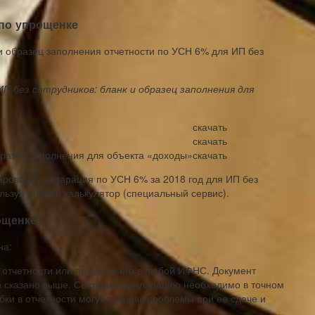
 по упрощенке
к и образец заполнения отчетности по УСН 6% для ИП без
ИП без сотрудников: бланк и образец заполнения для
скачать
скачать
бразец заполнения для объекта «доходы»
скачать
рована декларация по УСН 6% за 2018 год для ИП без
ользуя онлайн калькулятор (специальный сервис).
ощенке
на:
 отчетности или получить его в любой ИФНС. Документ
о сказано выше. Составить декларацию необходимо в точном
бки в отчетности могут повлечь проблемы при ее сдаче и