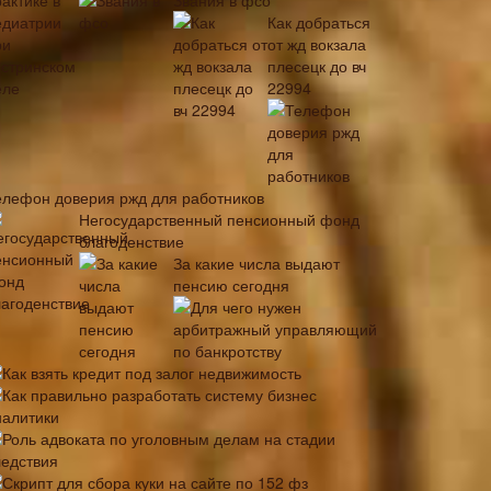
Звания в фсо
Как добраться
от жд вокзала
плесецк до вч
22994
елефон доверия ржд для работников
Негосударственный пенсионный фонд
благоденствие
За какие числа выдают
пенсию сегодня
Для чего нужен
арбитражный управляющий
по банкротству
Как взять кредит под залог недвижимость
Как правильно разработать систему бизнес
налитики
Роль адвоката по уголовным делам на стадии
ледствия
Скрипт для сбора куки на сайте по 152 фз