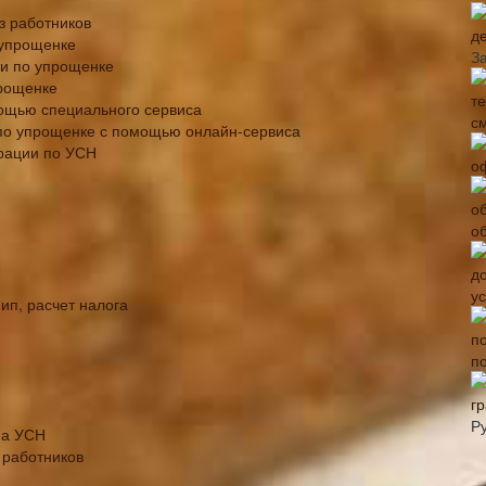
з работников
д
 упрощенке
З
ии по упрощенке
прощенке
ощью специального сервиса
с
 по упрощенке с помощью онлайн-сервиса
рации по УСН
о
о
у
ип, расчет налога
п
г
Р
на УСН
 работников