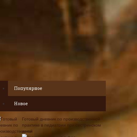
Популярное
Новое
Готовый дневник по производственной
практике в педиатрии при сестринском
деле