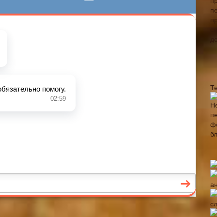
Т
а
с