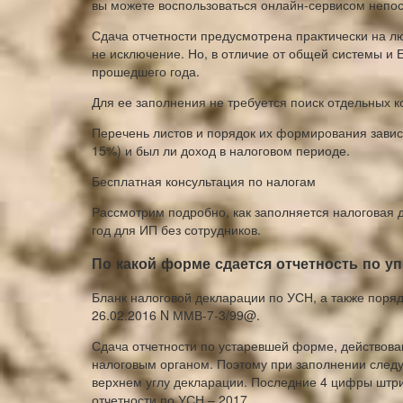
вы можете воспользоваться онлайн-сервисом непос
Сдача отчетности предусмотрена практически на 
не исключение. Но, в отличие от общей системы и 
прошедшего года.
Для ее заполнения не требуется поиск отдельных 
Перечень листов и порядок их формирования зависит
15%) и был ли доход в налоговом периоде.
Бесплатная консультация по налогам
Рассмотрим подробно, как заполняется налоговая 
год для ИП без сотрудников.
По какой форме сдается отчетность по у
Бланк налоговой декларации по УСН, а также поря
26.02.2016 N ММВ-7-3/99@.
Сдача отчетности по устаревшей форме, действовав
налоговым органом. Поэтому при заполнении следу
верхнем углу декларации. Последние 4 цифры штри
отчетности по УСН – 2017.