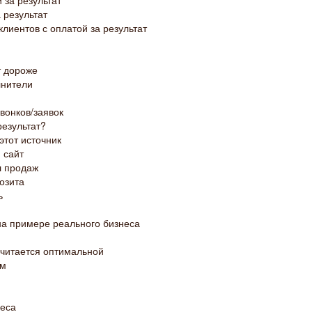
 за результат
 результат
клиентов с оплатой за результат
т дороже
лнители
вонков/заявок
результат?
этот источник
 сайт
л продаж
озита
ь
на примере реального бизнеса
считается оптимальной
ом
неса