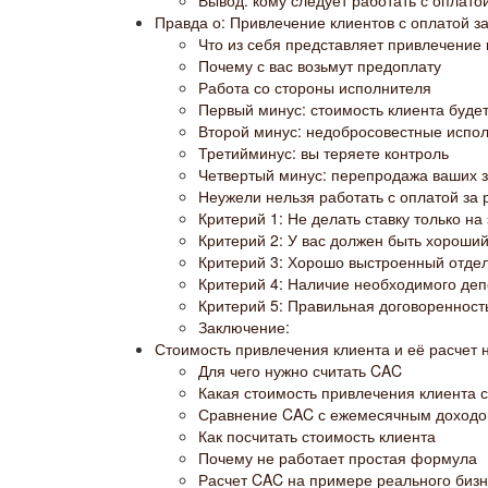
Вывод: кому следует работать с оплатой
Правда о: Привлечение клиентов с оплатой за
Что из себя представляет привлечение 
Почему с вас возьмут предоплату
Работа со стороны исполнителя
Первый минус: стоимость клиента буде
Второй минус: недобросовестные испо
Третийминус: вы теряете контроль
Четвертый минус: перепродажа ваших з
Неужели нельзя работать с оплатой за 
Критерий 1: Не делать ставку только на 
Критерий 2: У вас должен быть хороший
Критерий 3: Хорошо выстроенный отде
Критерий 4: Наличие необходимого деп
Критерий 5: Правильная договоренност
Заключение:
Стоимость привлечения клиента и её расчет 
Для чего нужно считать CAC
Какая стоимость привлечения клиента 
Сравнение CAC с ежемесячным доход
Как посчитать стоимость клиента
Почему не работает простая формула
Расчет CAC на примере реального биз