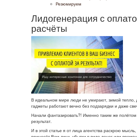
Резюмируем
Лидогенерация с оплатой
расчёты
В идеальном мире люди не умирают, зимой тепло, 
гаджеты работают вечно без подзарядки и даже све
Начали фантазировать?! Именно таким же полётом 
результат.
И в этой статье я от лица агентства раскрою мысль,
принесёт Вам лишь убытки в виде денег или времени