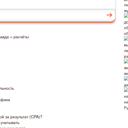
ж
о
равда + расчёты
р
жи
дх
льность
афика
н
Р
ой за результат (CPA)?
 учитывать