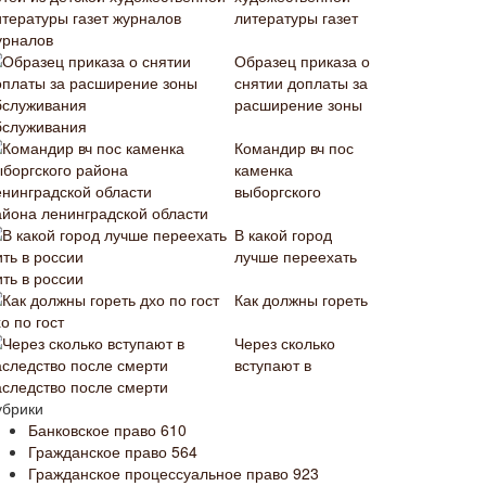
литературы газет
урналов
Образец приказа о
снятии доплаты за
расширение зоны
бслуживания
Командир вч пос
каменка
выборгского
айона ленинградской области
В какой город
лучше переехать
ть в россии
Как должны гореть
о по гост
Через сколько
вступают в
аследство после смерти
убрики
Банковское право
610
Гражданское право
564
Гражданское процессуальное право
923