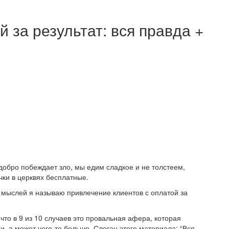
 за результат: вся правда +
добро побеждает зло, мы едим сладкое и не толстеем,
чки в церквях бесплатные.
мыслей я называю привлечение клиентов с оплатой за
 что в 9 из 10 случаев это провальная афера, которая
, а может чего-то больше. Слоган этого материала: “Вся