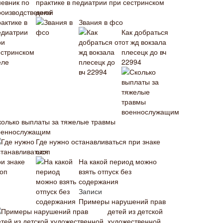
практике в педиатрии при сестринском
деле
Звания в фсо
Как добраться
от жд вокзала
плесецк до вч
22994
колько выплаты за тяжелые травмы
оеннослужащим
Где нужно останавливаться при знаке
стоп
На какой период можно
взять отпуск без
содержания
Записи
Примеры нарушений прав
детей из детской
художественной