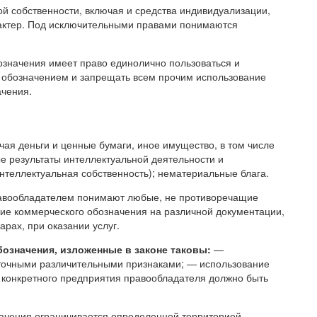
й собственности, включая и средства индивидуализации,
рактер. Под исключительными правами понимаются
означения имеет право единолично пользоваться и
обозначением и запрещать всем прочим использование
ачения.
чая деньги и ценные бумаги, иное имущество, в том числе
е результаты интеллектуальной деятельности и
нтеллектуальная собственность); нематериальные блага.
равообладателем понимают любые, не противоречащие
ние коммерческого обозначения на различной документации,
рах, при оказании услуг.
означения, изложенные в законе таковы:
—
точными различительными признаками; — использование
 конкретного предприятия правообладателя должно быть
ачения ограничивается определенной территорией.