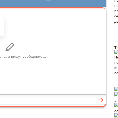
Т
а
с