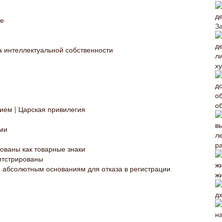
д
ие
З
а интеллектуальной собственности
х
о
тием | Царская привилегия
ми
р
рованы как товарные знаки
гитстрированы
о абсолютным основаниям для отказа в регистрации
жи
дх