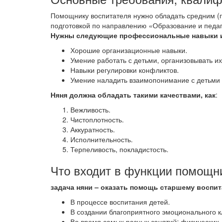
Помощнику воспитателя нужно обладать средним 
подготовкой по направлению «Образование и педаг
Нужны следующие профессиональные навыки 
Хорошие организационные навыки.
Умение работать с детьми, организовывать их
Навыки регулировки конфликтов.
Умение наладить взаимопонимание с детьми 
Няня должна обладать такими качествами, как
:
Вежливость.
Чистоплотность.
Аккуратность.
Исполнительность.
Терпеливость, покладистость.
Что входит в функции помощни
задача няни – оказать помощь старшему воспи
В процессе воспитания детей.
В создании благоприятного эмоционального к
Во время самых разных занятий: физических,