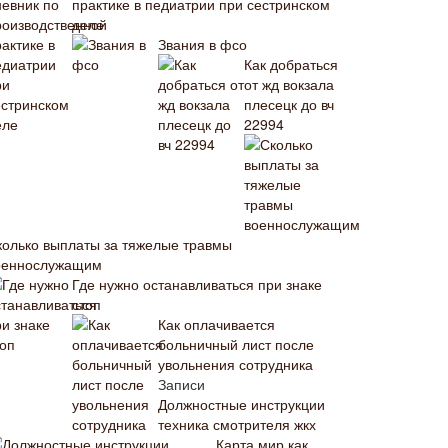
практике в педиатрии при сестринском
деле
Звания в фсо
Как добраться
от жд вокзала
плесецк до вч
22994
колько выплаты за тяжелые травмы
оеннослужащим
Где нужно останавливаться при знаке
стоп
Как оплачивается
больничный лист после
увольнения сотрудника
Записи
Должностные инструкции
техника смотрителя жкх
Карта мир как