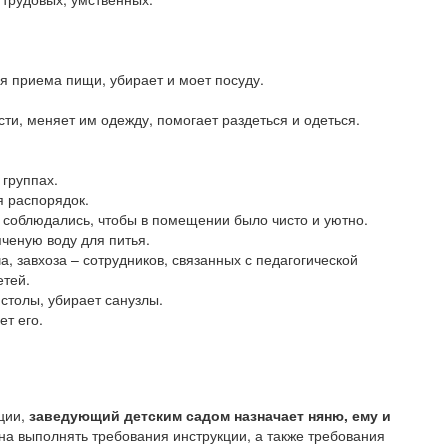
мя приема пищи, убирает и моет посуду.
и, меняет им одежду, помогает раздеться и одеться.
 группах.
я распорядок.
ы соблюдались, чтобы в помещении было чисто и уютно.
яченую воду для питья.
, завхоза – сотрудников, связанных с педагогической
етей.
 столы, убирает санузлы.
ет его.
ции,
заведующий детским садом назначает няню, ему и
на выполнять требования инструкции, а также требования