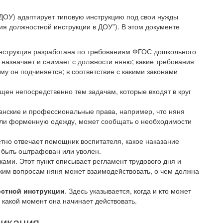
ДОУ) адаптирует типовую инструкцию под свои нужды
ия должностной инструкции в ДОУ”). В этом документе
 инструкция разработана по требованиям ФГОС дошкольного
 назначает и снимает с должности няню; какие требования
му он подчиняется; в соответствие с какими законами
ящен непосредственно тем задачам, которые входят в круг
анские и профессиональные права, например, что няня
или форменную одежду, может сообщать о необходимости
ретно отвечает помощник воспитателя, какое наказание
т быть оштрафован или уволен.
ками. Этот пункт описывает регламент трудового дня и
каким вопросам няня может взаимодействовать, о чем должна
остной инструкции
. Здесь указывается, когда и кто может
 какой момент она начинает действовать.
фикация