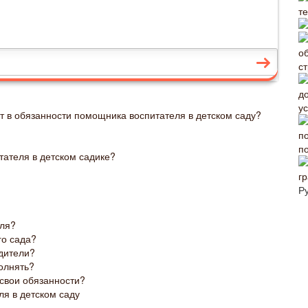
с
у
ит в обязанности помощника воспитателя в детском саду?
п
тателя в детском садике?
г
Р
еля?
го сада?
дители?
олнять?
 свои обязанности?
я в детском саду