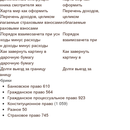
оформить
Перечень доходов,
целиком
облагаемые
траховыми взносами
Порядок
взаимозачета при
сн доходы минус расходы
Как завернуть
картину в
одарочную бумагу
Долги выезд за
раницу
убрики
Банковское право
610
Гражданское право
564
Гражданское процессуальное право
923
Конституционное право
(1 059)
Разное
50
Страховое право
745