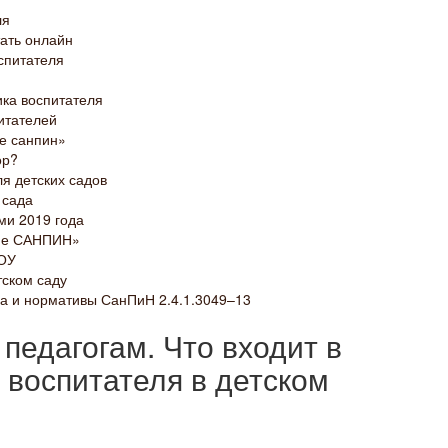
ля
ать онлайн
спитателя
ка воспитателя
итателей
е санпин»
ор?
я детских садов
 сада
ми 2019 года
ние САНПИН»
ДОУ
тском саду
а и нормативы СанПиН 2.4.1.3049–13
педагогам. Что входит в
воспитателя в детском