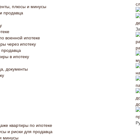
с
енты, плюсы и минусы
ки продавца
д
у
З
отеке
по военной ипотеке
ры через ипотеку
р
я продавца
иры в ипотеку
ца, документы
н
ку
п
д
Р
аже квартиры по ипотеке
усы и риски для продавца
 и минусы