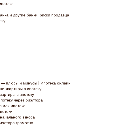
ипотеке
а
нка и другие банки: риски продавца
еку
в — плюсы и минусы | Ипотека онлайн
ке квартиры в ипотеку
вартиры в ипотеку
ипотеку через риэлтора
а или ипотека
потеки
оначального взноса
риэлтора грамотно