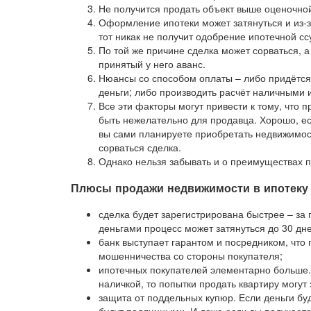
Не получится продать объект выше оценочной 
Оформление ипотеки может затянуться и из-
тот никак не получит одобрение ипотечной с
По той же причине сделка может сорваться, 
принятый у него аванс.
Нюансы со способом оплаты – либо придётся 
деньги; либо производить расчёт наличными и
Все эти факторы могут привести к тому, что 
быть нежелательно для продавца. Хорошо, ес
вы сами планируете приобретать недвижимост
сорваться сделка.
Однако нельзя забывать и о преимуществах п
Плюсы продажи недвижимости в ипотеку
сделка будет зарегистрирована быстрее – за 
деньгами процесс может затянуться до 30 дне
банк выступает гарантом и посредником, что
мошенничества со стороны покупателя;
ипотечных покупателей элементарно больше. 
наличкой, то попытки продать квартиру могут 
защита от поддельных купюр. Если деньги бу
будут подлинными. И даже если вы получаете