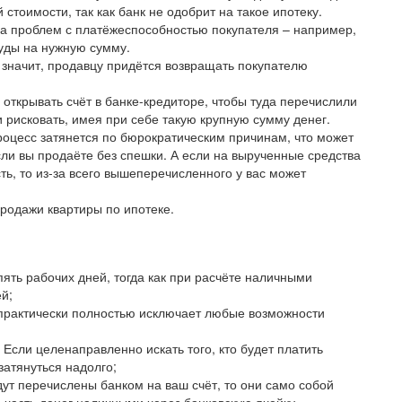
стоимости, так как банк не одобрит на такое ипотеку.
за проблем с платёжеспособностью покупателя – например,
суды на нужную сумму.
а значит, продавцу придётся возвращать покупателю
открывать счёт в банке-кредиторе, чтобы туда перечислили
 рисковать, имея при себе такую крупную сумму денег.
процесс затянется по бюрократическим причинам, что может
ли вы продаёте без спешки. А если на вырученные средства
ь, то из-за всего вышеперечисленного у вас может
родажи квартиры по ипотеке.
пять рабочих дней, тогда как при расчёте наличными
й;
 практически полностью исключает любые возможности
Если целенаправленно искать того, кто будет платить
затянуться надолго;
дут перечислены банком на ваш счёт, то они само собой
 часть денег наличными через банковскую ячейку