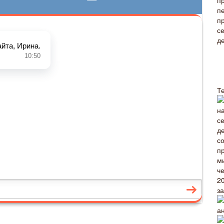
Т
з
а