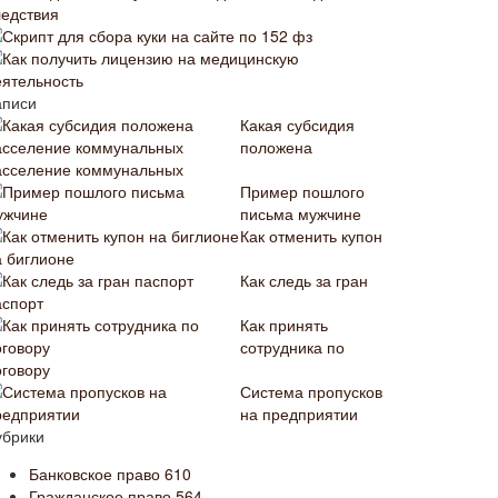
ледствия
Скрипт для сбора куки на сайте по 152 фз
Как получить лицензию на медицинскую
еятельность
аписи
Какая субсидия
положена
асселение коммунальных
Пример пошлого
письма мужчине
Как отменить купон
а биглионе
Как следь за гран
аспорт
Как принять
сотрудника по
оговору
Система пропусков
на предприятии
убрики
Банковское право
610
Гражданское право
564