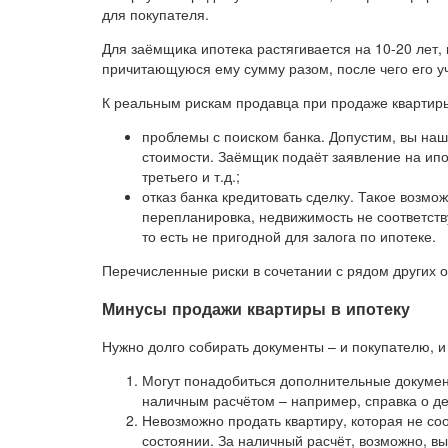
для покупателя.
Для заёмщика ипотека растягивается на 10-20 лет,
причитающуюся ему сумму разом, после чего его уч
К реальным рискам продавца при продаже квартир
проблемы с поиском банка. Допустим, вы на
стоимости. Заёмщик подаёт заявление на ипоте
третьего и т.д.;
отказ банка кредитовать сделку. Такое возмо
перепланировка, недвижимость не соответств
то есть не пригодной для залога по ипотеке.
Перечисленные риски в сочетании с рядом других
Минусы продажи квартиры в ипотеку
Нужно долго собирать документы – и покупателю, и
Могут понадобиться дополнительные документ
наличным расчётом – например, справка о д
Невозможно продать квартиру, которая не со
состоянии. За наличный расчёт, возможно, вы