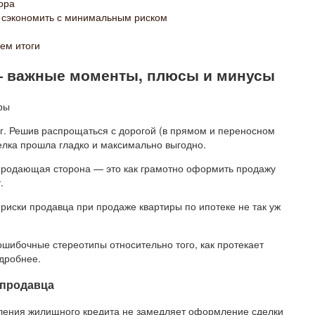
тора
к сэкономить с минимальным риском
ем итоги
— важные моменты, плюсы и минусы
г. Решив распрощаться с дорогой (в прямом и переносном
елка прошла гладко и максимально выгодно.
 продающая сторона — это как грамотно оформить продажу
.
риски продавца при продаже квартиры по ипотеке не так уж
шибочные стереотипы относительно того, как протекает
одробнее.
 продавца
мления жилищного кредита не замедляет оформление сделки