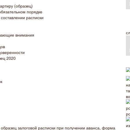
артиру (образец)
обязательном порядке
 составлении расписки
с
ивающие внимания
цов
доверенности
зец 2020
ок
в
р
, образец залоговой расписки при получении аванса, форма