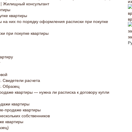
и
 | Жилищный консультант
ртиры
упке квартиры
в
 на них по порядку оформления расписки при покупке
ки при покупке квартиры
з
Р
вартиру
у
овой
у. Свидетели расчета
у. Образец
продаже квартиры — нужна ли расписка к договору купли
одажи квартиры
ле-продаже квартиры
нескольких собственников
же квартиры
азец)